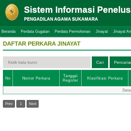
Sistem Informasi Penelu
PENGADILAN AGAMA SUKAMARA
Beranda
Perdata Gugatan
Perdata Permohonan
Jinayat
Jinayat A
DAFTAR PERKARA JINAYAT
Tanggal
No
Nomor Perkara
Klasifikasi Perkara
Register
Data
Prev
1
Next