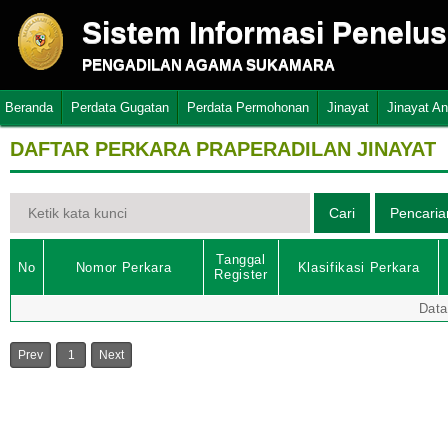
Sistem Informasi Penelu
PENGADILAN AGAMA SUKAMARA
Beranda
Perdata Gugatan
Perdata Permohonan
Jinayat
Jinayat A
DAFTAR PERKARA PRAPERADILAN JINAYAT
Tanggal
No
Nomor Perkara
Klasifikasi Perkara
Register
Data
Prev
1
Next